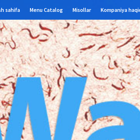
h sahifa
Menu Catalog
Misollar
Kompaniya haqi