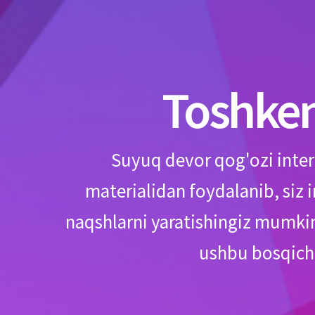
Toshken
Suyuq devor qog'ozi inter
materialidan foydalanib, siz 
naqshlarni yaratishingiz mumkin.
ushbu bosqichi