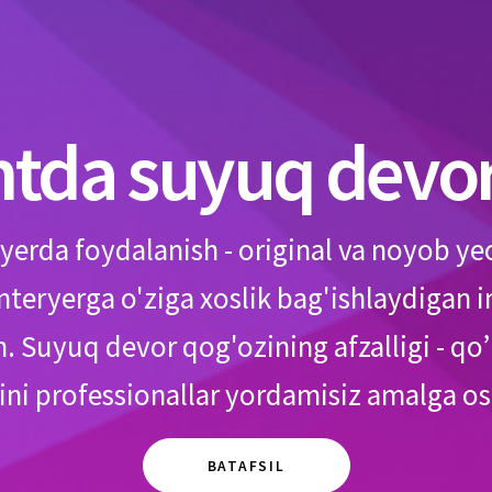
tda suyuq devor
yerda foydalanish - original va noyob y
interyerga o'ziga xoslik bag'ishlaydigan 
 Suyuq devor qog'ozining afzalligi - qo’l
ni professionallar yordamisiz amalga o
BATAFSIL