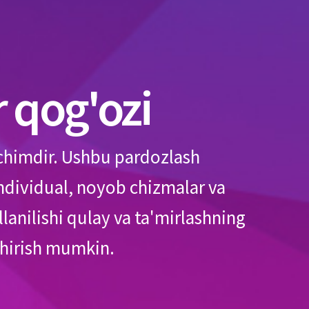
 qog'ozi
echimdir. Ushbu pardozlash
individual, noyob chizmalar va
lanilishi qulay va ta'mirlashning
shirish mumkin.