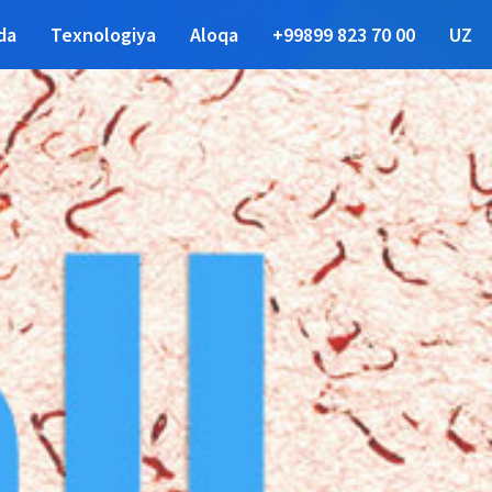
da
Texnologiya
Aloqa
+99899 823 70 00
UZ